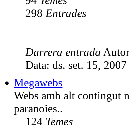
94
Temes
298
Entrades
Darrera entrada
Auto
Data: ds. set. 15, 200
Megawebs
Webs amb alt contingut mu
paranoies..
124
Temes