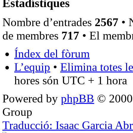
Estadístiques
Nombre d’entrades
2567
• 
de membres
717
• El membr
Índex del fòrum
L’equip
•
Elimina totes l
hores són UTC + 1 hora
Powered by
phpBB
© 2000,
Group
Traducció: Isaac Garcia Ab