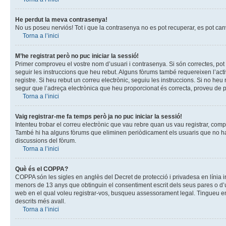
He perdut la meva contrasenya!
No us poseu nerviós! Tot i que la contrasenya no es pot recuperar, es pot canvia
Torna a l’inici
M’he registrat però no puc iniciar la sessió!
Primer comproveu el vostre nom d’usuari i contrasenya. Si són correctes, pot
seguir les instruccions que heu rebut. Alguns fòrums també requereixen l’acti
registre. Si heu rebut un correu electrònic, seguiu les instruccions. Si no he
segur que l’adreça electrònica que heu proporcionat és correcta, proveu de 
Torna a l’inici
Vaig registrar-me fa temps però ja no puc iniciar la sessió!
Intenteu trobar el correu electrònic que vau rebre quan us vau registrar, com
També hi ha alguns fòrums que eliminen periòdicament els usuaris que no hagi
discussions del fòrum.
Torna a l’inici
Què és el COPPA?
COPPA són les sigles en anglès del Decret de protecció i privadesa en línia in
menors de 13 anys que obtinguin el consentiment escrit dels seus pares o d’un
web en el qual voleu registrar-vos, busqueu assessorament legal. Tingueu en
descrits més avall.
Torna a l’inici