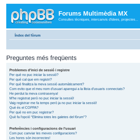
Forums Multimèdia MX
Consultes tècniques, intercanvis d'idees, projectes...
Índex del fòrum
Preguntes més freqüents
Problemes d’inici de sessió i registre
Per què no puc iniciar la sessió?
Per què cal que em registri?
Per què finalitza la meva sessió automàticament?
Com evito que el meu nom d’usuari aparegui a la llista d’usuaris connectats?
He perdut la meva contrasenya!
M’he registrat però no puc iniciar la sessió!
Vaig registrar-me fa temps però ja no puc iniciar la sessió!
Què és el COPPA?
Per què no em puc registrar?
Què fa l’opció “Elimina totes les galetes del fòrum”?
Preferències i configuracions de l’usuari
Com puc canviar les meves configuracions?
Les hores són incorrectes!