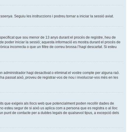
trasenya
. Seguiu les instruccions i podreu tornar a iniciar la sessió aviat.
specificat que sou menor de 13 anys durant el procés de registre, heu de
de poder iniciar la sessió; aquesta informació es mostra durant el procés de
nica incorrecta o que un filtre de correu brossa l’hagi descartat. Si esteu
un administrador hagi desactivat o eliminat el vostre compte per alguna raó.
ha passat això, proveu de registrar-vos de nou i involucrar-vos més en les
Units que exigeix als llocs web que potencialment poden recollir dades de
no esteu segur de si això us aplica com a persona que es registra o al lloc
 punt de contacte per a dubtes legals de qualsevol tipus, a excepció dels