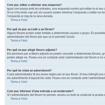
Com puc editar o eliminar una enquesta?
Igual com passa amb les entrades, una enquesta només pot editar-la el seu au
Si no s’ha emès cap vot, els usuaris poden eliminar l’enquesta o editar-ne les
l’enquesta al mig de la seva durada.
Torna a l’inici
Per què no puc accedir a un fòrum?
Alguns fòrums poden estar limitats a determinats usuaris o grups. És possible
administrador del fòrum per que us hi permeti l’accés.
Torna a l’inici
Per què no puc afegir fitxers adjunts?
Els permisos per a fitxers adjunts es poden concedir a determinats fòrums, gru
poden afegir-ne. Poseu-vos en contacte amb l’administrador del fòrum si no es
Torna a l’inici
Per què he rebut un advertiment?
Cada administrador té les seves regles per al seu fòrum. Si heu infringit un
els advertiments d’aquest lloc web. Poseu-vos en contacte amb l’administrador
Torna a l’inici
Com puc informar d’una entrada a un moderador?
Si l’administrador del fòrum ho permet, veureu un botó al costat de la propia 
Torna a l’inici