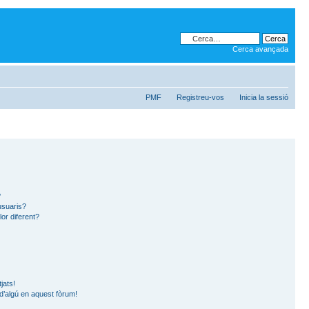
Cerca avançada
PMF
Registreu-vos
Inicia la sessió
?
usuaris?
or diferent?
jats!
 d’algú en aquest fòrum!