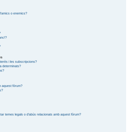
a d’amics o enemics?
?
anc!?
?
ès
nterès i les subscripcions?
a determinats?
ns?
en aquest fòrum?
ts?
tar temes legals o d’abús relacionats amb aquest fòrum?