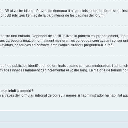
 phpBB al vostre idioma. Proveu de demanar-li a l’administrador del fòrum si pot ins
pBB (utilitzeu l’enllaç de la part inferior de les pàgines del fòrum).
ostra una entrada. Depenent de l’estil utilitzat, la primera és, probablement, una 
òrum. La segona imatge, normalment més gran, és coneguda com avatar i sol ser única
s avatars, poseu-vos en contacte amb l’administrador i pregunteu-li la raó.
que heu publicat o identifiquen determinats usuaris com ara moderadors i administ
t entrades innecessàriament per incrementar el vostre rang. La majoría de fòrums 
que iniciï la sessió?
a través del formulari integrat de correu, i només si l’administrador ha habilitat aq