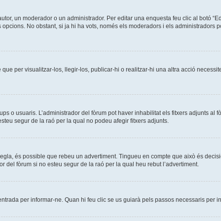
tor, un moderador o un administrador. Per editar una enquesta feu clic al botó “Ed
 opcions. No obstant, si ja hi ha vots, només els moderadors i els administradors po
 que per visualitzar-los, llegir-los, publicar-hi o realitzar-hi una altra acció ne
ps o usuaris. L’administrador del fòrum pot haver inhabilitat els fitxers adjunts a
teu segur de la raó per la qual no podeu afegir fitxers adjunts.
a regla, és possible que rebeu un advertiment. Tingueu en compte que això és decis
 del fòrum si no esteu segur de la raó per la qual heu rebut l’advertiment.
entrada per informar-ne. Quan hi feu clic se us guiarà pels passos necessaris per i