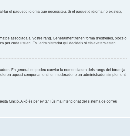
tal·lar el paquet d’idioma que necessiteu. Si el paquet d’idioma no existeix,
imatge associada al vostre rang. Generalment tenen forma d’estrelles, blocs o
 per cada usuari. És l’administrador qui decideix si els avatars estan
radors. En general no podeu canviar la nomenclatura dels rangs del fòrum ja
no toleren aquest comportament i un moderador o un administrador simplement
uesta funció. Això és per evitar l’ús malintencionat del sistema de correu