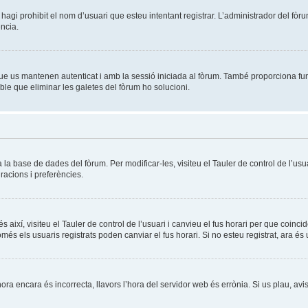
agi prohibit el nom d’usuari que esteu intentant registrar. L’administrador del fòrum
ncia.
ue us mantenen autenticat i amb la sessió iniciada al fòrum. També proporciona fun
ible que eliminar les galetes del fòrum ho solucioni.
la base de dades del fòrum. Per modificar-les, visiteu el Tauler de control de l’usua
racions i preferències.
s així, visiteu el Tauler de control de l’usuari i canvieu el fus horari per que coin
s els usuaris registrats poden canviar el fus horari. Si no esteu registrat, ara és
l’hora encara és incorrecta, llavors l’hora del servidor web és errònia. Si us plau, av