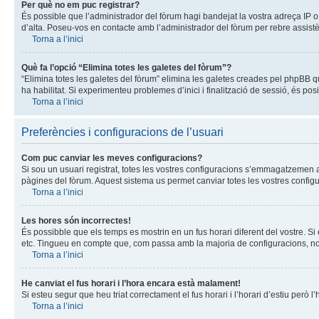
Per què no em puc registrar?
És possible que l’administrador del fòrum hagi bandejat la vostra adreça IP o h
d’alta. Poseu-vos en contacte amb l’administrador del fòrum per rebre assistè
Torna a l’inici
Què fa l’opció “Elimina totes les galetes del fòrum”?
“Elimina totes les galetes del fòrum” elimina les galetes creades pel phpBB q
ha habilitat. Si experimenteu problemes d’inici i finalització de sessió, és pos
Torna a l’inici
Preferències i configuracions de l’usuari
Com puc canviar les meves configuracions?
Si sou un usuari registrat, totes les vostres configuracions s’emmagatzemen a 
pàgines del fòrum. Aquest sistema us permet canviar totes les vostres configu
Torna a l’inici
Les hores són incorrectes!
És possibble que els temps es mostrin en un fus horari diferent del vostre. Si é
etc. Tingueu en compte que, com passa amb la majoria de configuracions, nomé
Torna a l’inici
He canviat el fus horari i l’hora encara està malament!
Si esteu segur que heu triat correctament el fus horari i l’horari d’estiu però 
Torna a l’inici