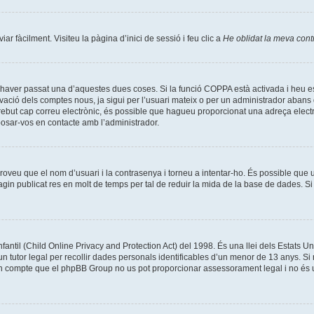
r fàcilment. Visiteu la pàgina d’inici de sessió i feu clic a
He oblidat la meva con
 haver passat una d’aquestes dues coses. Si la funció COPPA està activada i heu e
vació dels comptes nous, ja sigui per l’usuari mateix o per un administrador abans 
u rebut cap correu electrònic, és possible que hagueu proporcionat una adreça electrò
posar-vos en contacte amb l’administrador.
proveu que el nom d’usuari i la contrasenya i torneu a intentar-ho. És possible que 
n publicat res en molt de temps per tal de reduir la mida de la base de dades. Si 
fantil (Child Online Privacy and Protection Act) del 1998. És una llei dels Estats 
 tutor legal per recollir dades personals identificables d’un menor de 13 anys. Si 
 compte que el phpBB Group no us pot proporcionar assessorament legal i no és un