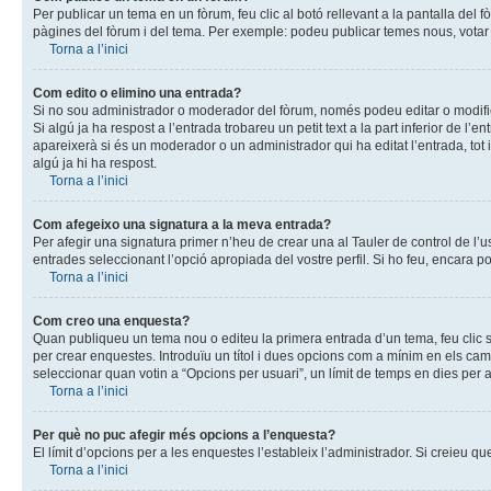
Per publicar un tema en un fòrum, feu clic al botó rellevant a la pantalla del
pàgines del fòrum i del tema. Per exemple: podeu publicar temes nous, votar 
Torna a l’inici
Com edito o elimino una entrada?
Si no sou administrador o moderador del fòrum, només podeu editar o modifica
Si algú ja ha respost a l’entrada trobareu un petit text a la part inferior de 
apareixerà si és un moderador o un administrador qui ha editat l’entrada, tot
algú ja hi ha respost.
Torna a l’inici
Com afegeixo una signatura a la meva entrada?
Per afegir una signatura primer n’heu de crear una al Tauler de control de l’
entrades seleccionant l’opció apropiada del vostre perfil. Si ho feu, encara p
Torna a l’inici
Com creo una enquesta?
Quan publiqueu un tema nou o editeu la primera entrada d’un tema, feu clic s
per crear enquestes. Introduïu un títol i dues opcions com a mínim en els ca
seleccionar quan votin a “Opcions per usuari”, un límit de temps en dies per a
Torna a l’inici
Per què no puc afegir més opcions a l’enquesta?
El límit d’opcions per a les enquestes l’estableix l’administrador. Si creieu
Torna a l’inici