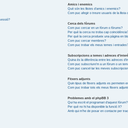
Amics i enemics
Què són les llistes d’amics i enemics?
Com puc afegir o treure usuaris de la llist
 sessió?
Cerca dels fòrums
Com puc cercar en un fòrum o fòrums?
Per què la cerca no troba cap coincidència
Per què la cerca produeix una pàgina en bl
Com puc cercar membres?
Com puc trobar els meus temes i entrades
Subscripcions a temes i adreces d’inter
Quina és la diferència entre les adreces d’i
Com puc subscriure’m a un fòrum o un tem
Com puc cancel·lar les meves subscripcio
Fitxers adjunts
Quin tipus de fitxers adjunts es permeten 
Com puc trobar tots els meus fitxers adjun
Problemes amb el phpBB 3
Qui ha escrit el programari d’aquest fòrum?
Per què no hi ha disponible la funció X?
Amb qui m’he de posar en contacte per trac