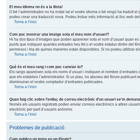
El meu idioma no és a la llista!
O bé l’administrador no ha instal·lat el vostre idioma o bé ningú ha traduït el
podeu crear una traducció nova. Podeu trobar més informació al lloc web del ph
Torna a l’inici
Com puc mostrar una imatge sota el meu nom d’usuari?
Hi ha dos tipus d’imatges que poden apareixer sota el nom d’usuari quan es m
punts que indiquen quantes entrades heu fet o el vostre estatus dintre del f
permesos i tria de quines maneres estan disponibles. Si no podeu utilitzar el
Torna a l’inici
Què és el meu rang i com puc canviar-lo?
Els rangs apareixen sota els noms d’usuari i indiquen el nombre d’entrades 
que els estableix l’administrador. Si us plau, no abuseu del fòrum publican
disminuiran el vostre comptador d’entrades publicades.
Torna a l’inici
Quan faig clic sobre l’enllaç de correu electrònic d’un usuari se’m demana 
Només els usuaris registrats poden enviar correus electrònics a altres usuaris 
electrònic per part d’usuaris anònims.
Torna a l’inici
Problemes de publicació
Com publico un tema en un fòrum?