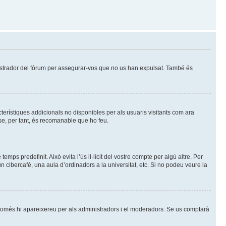
istrador del fòrum per assegurar-vos que no us han expulsat. També és
cterístiques addicionals no disponibles per als usuaris visitants com ara
se, per tant, és recomanable que ho feu.
ps predefinit. Això evita l’ús il·lícit del vostre compte per algú altre. Per
n cibercafè, una aula d’ordinadors a la universitat, etc. Si no podeu veure la
 només hi apareixereu per als administradors i el moderadors. Se us comptarà