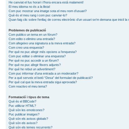
He canviat el fus horari i l’hora encara està malament!
El meu idioma no és a la llista!
Com puc mostrar una imatge sota el meu nom d’usuari?
Què és el meu rang i com puc canviar-lo?
Quan faig clic sobre l’enllaç de correu electrònic d’un usuari se’m demana que iniciï la
Problemes de publicació
Com publico un tema en un fòrum?
Com edito o elimino una entrada?
Com afegeixo una signatura a la meva entrada?
Com creo una enquesta?
Per què no puc afegir més opcions a l’enquesta?
Com puc editar o eliminar una enquesta?
Per què no puc accedir a un fòrum?
Per què no puc afegir fitxers adjunts?
Per què he rebut un advertiment?
Com puc informar d’una entrada a un moderador?
Per a què serveix el botó “Desa” del formulari de publicació?
Per què cal que la meva entrada sigui aprovada?
Com reactivo el meu tema?
Formatació i tipus de tema
Què és el BBCode?
Puc utilitzar HTML?
Què són les emoticones?
Puc publicar imatges?
Què són els avisos globals?
Què són els avisos?
Què són els temes recurrents?