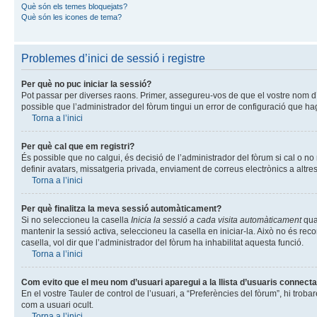
Què són els temes bloquejats?
Què són les icones de tema?
Problemes d’inici de sessió i registre
Per què no puc iniciar la sessió?
Pot passar per diverses raons. Primer, assegureu-vos de que el vostre nom d
possible que l’administrador del fòrum tingui un error de configuració que hag
Torna a l’inici
Per què cal que em registri?
És possible que no calgui, és decisió de l’administrador del fòrum si cal o no
definir avatars, missatgeria privada, enviament de correus electrònics a altr
Torna a l’inici
Per què finalitza la meva sessió automàticament?
Si no seleccioneu la casella
Inicia la sessió a cada visita automàticament
quan
mantenir la sessió activa, seleccioneu la casella en iniciar-la. Això no és re
casella, vol dir que l’administrador del fòrum ha inhabilitat aquesta funció.
Torna a l’inici
Com evito que el meu nom d’usuari aparegui a la llista d’usuaris connect
En el vostre Tauler de control de l’usuari, a “Preferències del fòrum”, hi troba
com a usuari ocult.
Torna a l’inici