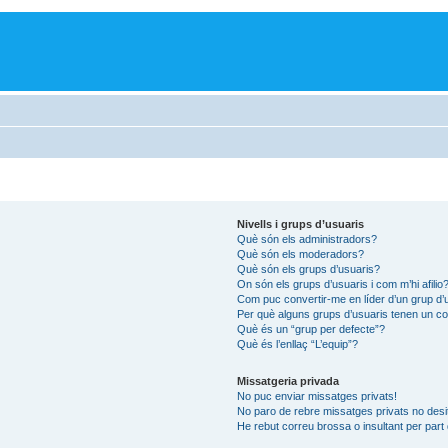
Nivells i grups d’usuaris
Què són els administradors?
Què són els moderadors?
Què són els grups d’usuaris?
On són els grups d’usuaris i com m’hi afilio
Com puc convertir-me en líder d’un grup d’
Per què alguns grups d’usuaris tenen un col
Què és un “grup per defecte”?
Què és l’enllaç “L’equip”?
Missatgeria privada
No puc enviar missatges privats!
No paro de rebre missatges privats no desit
He rebut correu brossa o insultant per part