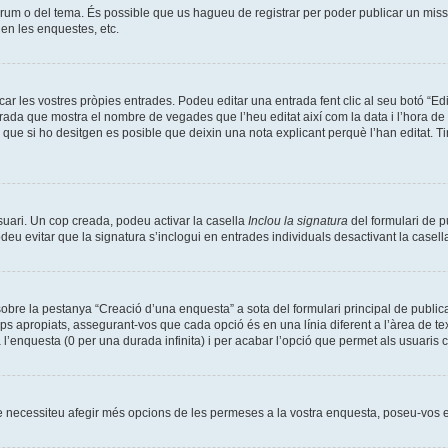
 fòrum o del tema. És possible que us hagueu de registrar per poder publicar un missa
en les enquestes, etc.
r les vostres pròpies entrades. Podeu editar una entrada fent clic al seu botó “Ed
l’entrada que mostra el nombre de vegades que l’heu editat així com la data i l’hora 
 i que si ho desitgen es posible que deixin una nota explicant perquè l’han editat
usuari. Un cop creada, podeu activar la casella
Inclou la signatura
del formulari de p
odeu evitar que la signatura s’inclogui en entrades individuals desactivant la casel
obre la pestanya “Creació d’una enquesta” a sota del formulari principal de publi
mps apropiats, assegurant-vos que cada opció és en una línia diferent a l’àrea de 
 l’enquesta (0 per una durada infinita) i per acabar l’opció que permet als usuaris c
 que necessiteu afegir més opcions de les permeses a la vostra enquesta, poseu-vos 