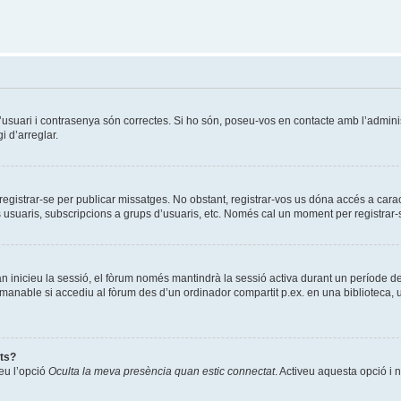
’usuari i contrasenya són correctes. Si ho són, poseu-vos en contacte amb l’admin
i d’arreglar.
 registrar-se per publicar missatges. No obstant, registrar-vos us dóna accés a cara
es usuaris, subscripcions a grups d’usuaris, etc. Només cal un moment per registrar-
 inicieu la sessió, el fòrum només mantindrà la sessió activa durant un període de tem
comanable si accediu al fòrum des d’un ordinador compartit p.ex. en una biblioteca, u
ats?
reu l’opció
Oculta la meva presència quan estic connectat
. Activeu aquesta opció i