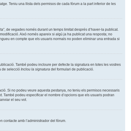
tge. Teniu una llista dels permisos de cada fòrum a la part inferior de les
ita”, de vegades només durant un temps limitat després d’haver-la publicat.
de modificació. Això només apareix si algú ja ha publicat una resposta; no
. Tingueu en compte que els usuaris normals no poden eliminar una entrada si
ublicació. També podeu incloure per defecte la signatura en totes les vostres
la de selecció
Inclou la signatura
del formulari de publicació.
cació. Si no podeu veure aquesta pestanya, no teniu els permisos necessaris
text. També podeu especificar el nombre d’opcions que els usuaris podran
anviar el seu vot.
en contacte amb l’administrador del fòrum.