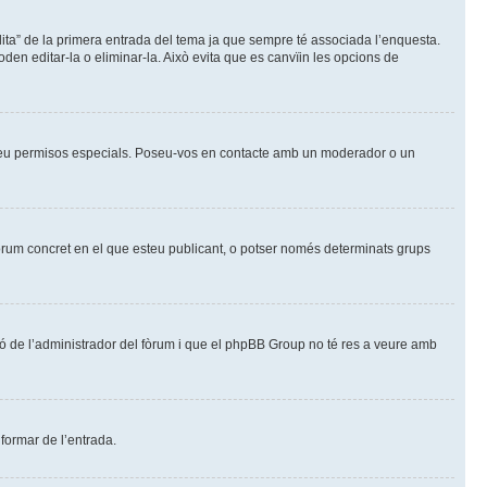
ita” de la primera entrada del tema ja que sempre té associada l’enquesta.
den editar-la o eliminar-la. Això evita que es canvïin les opcions de
cessiteu permisos especials. Poseu-vos en contacte amb un moderador o un
l fòrum concret en el que esteu publicant, o potser només determinats grups
ió de l’administrador del fòrum i que el phpBB Group no té res a veure amb
nformar de l’entrada.