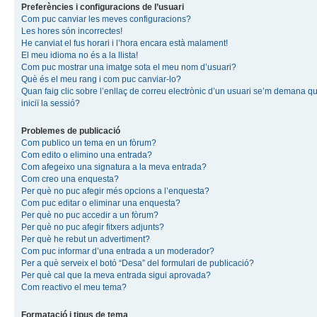
Preferències i configuracions de l’usuari
Com puc canviar les meves configuracions?
Les hores són incorrectes!
He canviat el fus horari i l’hora encara està malament!
El meu idioma no és a la llista!
Com puc mostrar una imatge sota el meu nom d’usuari?
Què és el meu rang i com puc canviar-lo?
Quan faig clic sobre l’enllaç de correu electrònic d’un usuari se’m demana q
iniciï la sessió?
Problemes de publicació
Com publico un tema en un fòrum?
Com edito o elimino una entrada?
Com afegeixo una signatura a la meva entrada?
Com creo una enquesta?
Per què no puc afegir més opcions a l’enquesta?
Com puc editar o eliminar una enquesta?
Per què no puc accedir a un fòrum?
Per què no puc afegir fitxers adjunts?
Per què he rebut un advertiment?
Com puc informar d’una entrada a un moderador?
Per a què serveix el botó “Desa” del formulari de publicació?
Per què cal que la meva entrada sigui aprovada?
Com reactivo el meu tema?
Formatació i tipus de tema