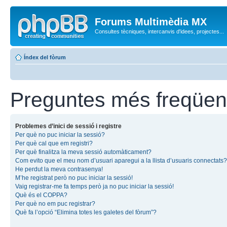
Forums Multimèdia MX
Consultes tècniques, intercanvis d'idees, projectes...
Índex del fòrum
Preguntes més freqüen
Problemes d’inici de sessió i registre
Per què no puc iniciar la sessió?
Per què cal que em registri?
Per què finalitza la meva sessió automàticament?
Com evito que el meu nom d’usuari aparegui a la llista d’usuaris connectats?
He perdut la meva contrasenya!
M’he registrat però no puc iniciar la sessió!
Vaig registrar-me fa temps però ja no puc iniciar la sessió!
Què és el COPPA?
Per què no em puc registrar?
Què fa l’opció “Elimina totes les galetes del fòrum”?