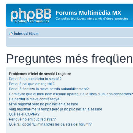
Forums Multimèdia MX
Consultes tècniques, intercanvis d'idees, projectes...
Índex del fòrum
Preguntes més freqüen
Problemes d’inici de sessió i registre
Per què no puc iniciar la sessió?
Per què cal que em registri?
Per què finalitza la meva sessió automàticament?
Com evito que el meu nom d’usuari aparegui a la llista d’usuaris connectats?
He perdut la meva contrasenya!
M’he registrat però no puc iniciar la sessió!
Vaig registrar-me fa temps però ja no puc iniciar la sessió!
Què és el COPPA?
Per què no em puc registrar?
Què fa l’opció “Elimina totes les galetes del fòrum”?