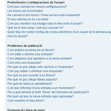
Preferències i configuracions de l’usuari
Com puc canviar les meves configuracions?
Les hores són incorrectes!
He canviat el fus horari i l’hora encara està malament!
El meu idioma no és a la llista!
Com puc mostrar una imatge sota el meu nom d’usuari?
Què és el meu rang i com puc canviar-lo?
Quan faig clic sobre l’enllaç de correu electrònic d’un usuari se’m demana q
iniciï la sessió?
Problemes de publicació
Com publico un tema en un fòrum?
Com edito o elimino una entrada?
Com afegeixo una signatura a la meva entrada?
Com creo una enquesta?
Per què no puc afegir més opcions a l’enquesta?
Com puc editar o eliminar una enquesta?
Per què no puc accedir a un fòrum?
Per què no puc afegir fitxers adjunts?
Per què he rebut un advertiment?
Com puc informar d’una entrada a un moderador?
Per a què serveix el botó “Desa” del formulari de publicació?
Per què cal que la meva entrada sigui aprovada?
Com reactivo el meu tema?
Formatació i tipus de tema