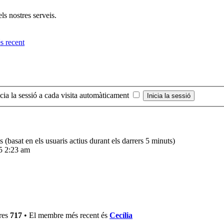
ls nostres serveis.
icia la sessió a cada visita automàticament
ts (basat en els usuaris actius durant els darrers 5 minuts)
25 2:23 am
res
717
• El membre més recent és
Cecília