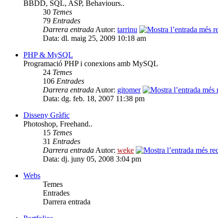
BBDD, SQL, ASP, Behaviours..
30
Temes
79
Entrades
Darrera entrada
Autor:
tarrinu
Data: dl. maig 25, 2009 10:18 am
PHP & MySQL
Programació PHP i conexions amb MySQL
24
Temes
106
Entrades
Darrera entrada
Autor:
gitomer
Data: dg. feb. 18, 2007 11:38 pm
Disseny Gràfic
Photoshop, Freehand..
15
Temes
31
Entrades
Darrera entrada
Autor:
weke
Data: dj. juny 05, 2008 3:04 pm
Webs
Temes
Entrades
Darrera entrada