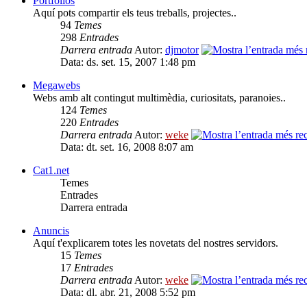
Portfolios
Aquí pots compartir els teus treballs, projectes..
94
Temes
298
Entrades
Darrera entrada
Autor:
djmotor
Data: ds. set. 15, 2007 1:48 pm
Megawebs
Webs amb alt contingut multimèdia, curiositats, paranoies..
124
Temes
220
Entrades
Darrera entrada
Autor:
weke
Data: dt. set. 16, 2008 8:07 am
Cat1.net
Temes
Entrades
Darrera entrada
Anuncis
Aquí t'explicarem totes les novetats del nostres servidors.
15
Temes
17
Entrades
Darrera entrada
Autor:
weke
Data: dl. abr. 21, 2008 5:52 pm