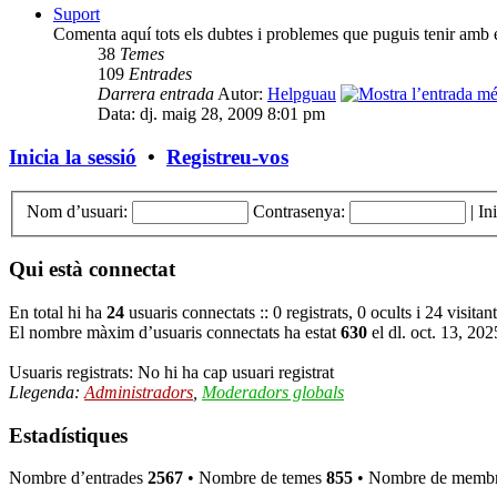
Suport
Comenta aquí tots els dubtes i problemes que puguis tenir amb e
38
Temes
109
Entrades
Darrera entrada
Autor:
Helpguau
Data: dj. maig 28, 2009 8:01 pm
Inicia la sessió
•
Registreu-vos
Nom d’usuari:
Contrasenya:
|
In
Qui està connectat
En total hi ha
24
usuaris connectats :: 0 registrats, 0 ocults i 24 visitan
El nombre màxim d’usuaris connectats ha estat
630
el dl. oct. 13, 20
Usuaris registrats: No hi ha cap usuari registrat
Llegenda:
Administradors
,
Moderadors globals
Estadístiques
Nombre d’entrades
2567
• Nombre de temes
855
• Nombre de memb