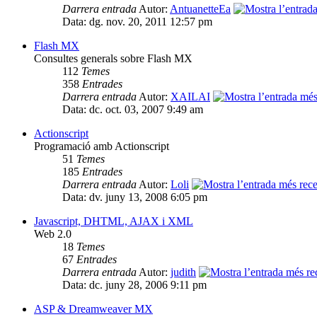
Darrera entrada
Autor:
AntuanetteEa
Data: dg. nov. 20, 2011 12:57 pm
Flash MX
Consultes generals sobre Flash MX
112
Temes
358
Entrades
Darrera entrada
Autor:
XAILAI
Data: dc. oct. 03, 2007 9:49 am
Actionscript
Programació amb Actionscript
51
Temes
185
Entrades
Darrera entrada
Autor:
Loli
Data: dv. juny 13, 2008 6:05 pm
Javascript, DHTML, AJAX i XML
Web 2.0
18
Temes
67
Entrades
Darrera entrada
Autor:
judith
Data: dc. juny 28, 2006 9:11 pm
ASP & Dreamweaver MX