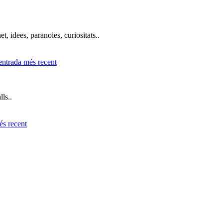
t, idees, paranoies, curiositats..
ls..