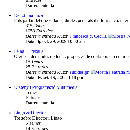
Entrades
Darrera entrada
De tot una mica
Pots parlar del que vulguis, dubtes generals d'informàtica, interne
315
Temes
1058
Entrades
Darrera entrada
Autor:
Francesca & Cecilia
Data: dj. oct. 29, 2009 10:50 am
Feina :: Treballs..
Ofertes i demandes de feina, propostes de col·laboració en trebal
15
Temes
25
Entrades
Darrera entrada
Autor:
sukidesign
Data: dv. set. 19, 2008 4:18 pm
Disseny i Programació Multimèdia
Temes
Entrades
Darrera entrada
Lingo & Director
Tot sobre Director i Lingo
5
Temes
14
Entrades