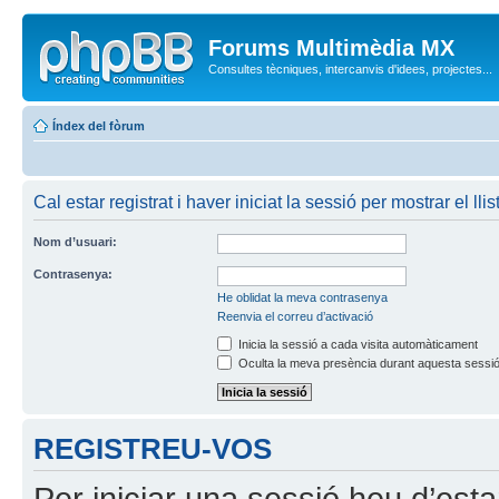
Forums Multimèdia MX
Consultes tècniques, intercanvis d'idees, projectes...
Índex del fòrum
Cal estar registrat i haver iniciat la sessió per mostrar el lli
Nom d’usuari:
Contrasenya:
He oblidat la meva contrasenya
Reenvia el correu d’activació
Inicia la sessió a cada visita automàticament
Oculta la meva presència durant aquesta sessi
REGISTREU-VOS
Per iniciar una sessió heu d’est