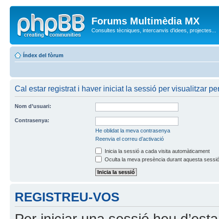
Forums Multimèdia MX
Consultes tècniques, intercanvis d'idees, projectes...
Índex del fòrum
Cal estar registrat i haver iniciat la sessió per visualitzar per
Nom d’usuari:
Contrasenya:
He oblidat la meva contrasenya
Reenvia el correu d’activació
Inicia la sessió a cada visita automàticament
Oculta la meva presència durant aquesta sessi
REGISTREU-VOS
Per iniciar una sessió heu d’est