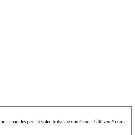
àtors separades per
|
si voleu trobar-ne només una. Utilitzeu * com a