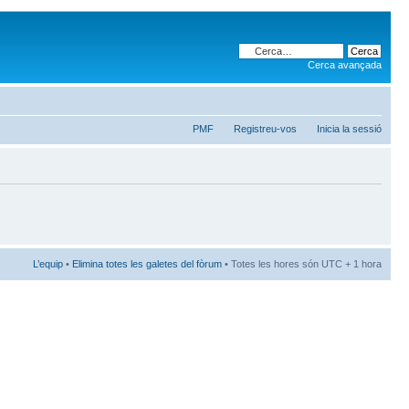
Cerca avançada
PMF
Registreu-vos
Inicia la sessió
L’equip
•
Elimina totes les galetes del fòrum
• Totes les hores són UTC + 1 hora