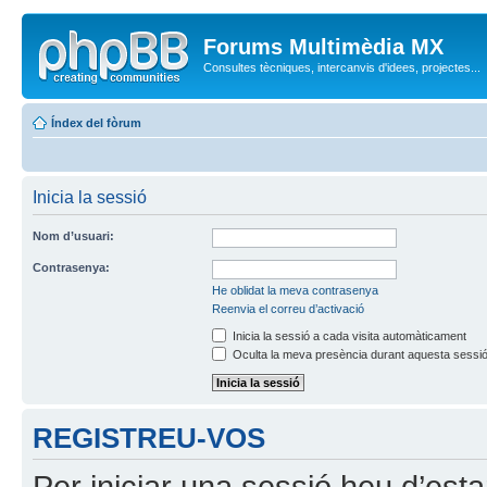
Forums Multimèdia MX
Consultes tècniques, intercanvis d'idees, projectes...
Índex del fòrum
Inicia la sessió
Nom d’usuari:
Contrasenya:
He oblidat la meva contrasenya
Reenvia el correu d’activació
Inicia la sessió a cada visita automàticament
Oculta la meva presència durant aquesta sessi
REGISTREU-VOS
Per iniciar una sessió heu d’est