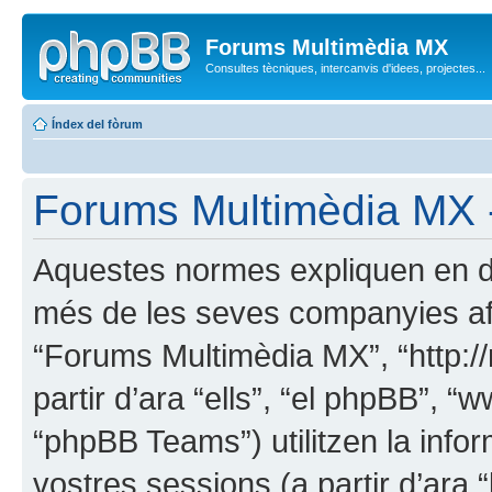
Forums Multimèdia MX
Consultes tècniques, intercanvis d'idees, projectes...
Índex del fòrum
Forums Multimèdia MX 
Aquestes normes expliquen en d
més de les seves companyies afili
“Forums Multimèdia MX”, “http://
partir d’ara “ells”, “el phpBB”,
“phpBB Teams”) utilitzen la infor
vostres sessions (a partir d’ara “