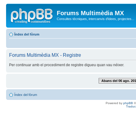
Forums Multimèdia MX
Consultes tècniques, intercanvis d'idees, projectes...
Índex del fòrum
Forums Multimèdia MX - Registre
Per continuar amb el procediment de registre digueu quan vau néixer.
Abans del 06 ago. 20
Índex del fòrum
Powered by
phpBB
©
Traduc