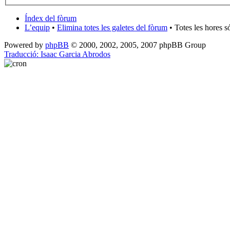
Índex del fòrum
L’equip
•
Elimina totes les galetes del fòrum
• Totes les hores 
Powered by
phpBB
© 2000, 2002, 2005, 2007 phpBB Group
Traducció: Isaac Garcia Abrodos