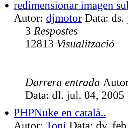
redimensionar imagen su
Autor:
djmotor
Data: ds. 
3
Respostes
12813
Visualització
Darrera entrada
Auto
Data: dl. jul. 04, 200
PHPNuke en català..
Autor:
Toni
Data: dv. feb