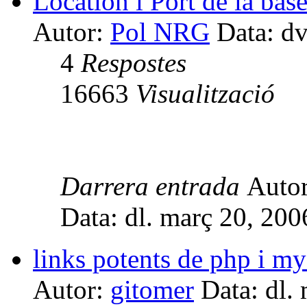
Location i Port de la ba
Autor:
Pol NRG
Data: dv
4
Respostes
16663
Visualització
Darrera entrada
Auto
Data: dl. març 20, 20
links potents de php i my
Autor:
gitomer
Data: dl.