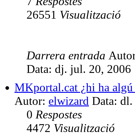
7
Respostes
26551
Visualització
Darrera entrada
Auto
Data: dj. jul. 20, 200
MKportal.cat ¿hi ha algú 
Autor:
elwizard
Data: dl.
0
Respostes
4472
Visualització