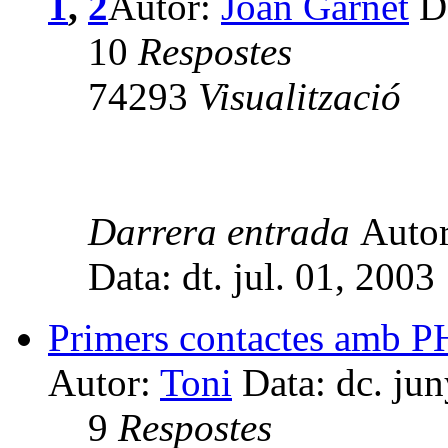
1
,
2
Autor:
Joan Garnet
Da
10
Respostes
74293
Visualització
Darrera entrada
Auto
Data: dt. jul. 01, 200
Primers contactes amb 
Autor:
Toni
Data: dc. ju
9
Respostes