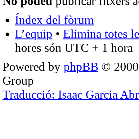
No podeu
publicar fitxers 
Índex del fòrum
L’equip
•
Elimina totes l
hores són UTC + 1 hora
Powered by
phpBB
© 2000,
Group
Traducció: Isaac Garcia Ab