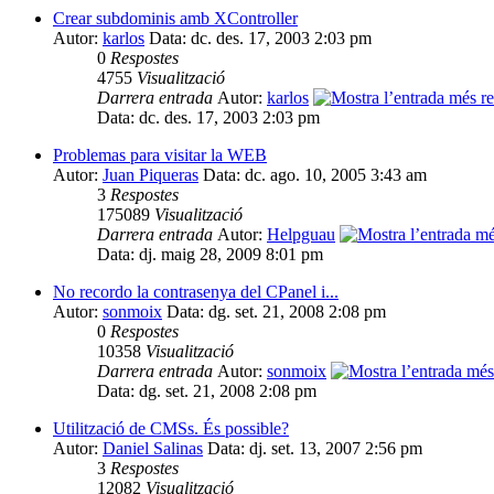
Crear subdominis amb XController
Autor:
karlos
Data: dc. des. 17, 2003 2:03 pm
0
Respostes
4755
Visualització
Darrera entrada
Autor:
karlos
Data: dc. des. 17, 2003 2:03 pm
Problemas para visitar la WEB
Autor:
Juan Piqueras
Data: dc. ago. 10, 2005 3:43 am
3
Respostes
175089
Visualització
Darrera entrada
Autor:
Helpguau
Data: dj. maig 28, 2009 8:01 pm
No recordo la contrasenya del CPanel i...
Autor:
sonmoix
Data: dg. set. 21, 2008 2:08 pm
0
Respostes
10358
Visualització
Darrera entrada
Autor:
sonmoix
Data: dg. set. 21, 2008 2:08 pm
Utilització de CMSs. És possible?
Autor:
Daniel Salinas
Data: dj. set. 13, 2007 2:56 pm
3
Respostes
12082
Visualització