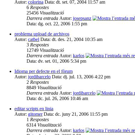
Autor:
colorina
Data: dt. set. 07, 2004 11:57 am
6
Respostes
25456
Visualització
Darrera entrada
Autor:
josepsanz
Data: dg. oct. 22, 2006 1:55 pm
problema upload de archivos
Autor:
catbel
Data: dt. des. 21, 2004 10:35 am
3
Respostes
12749
Visualització
Darrera entrada
Autor:
karlos
Data: dv. set. 01, 2006 5:34 pm
Idioma per defecte en el fòrum
Autor:
jordibarcelo
Data: dj. jul. 13, 2006 4:22 pm
2
Respostes
8849
Visualització
Darrera entrada
Autor:
jordibarcelo
Data: dc. jul. 26, 2006 10:46 am
editar scripts en linia
Autor:
gitomer
Data: dc. juny 21, 2006 11:55 pm
1
Respostes
6314
Visualització
Darrera entrada
Autor:
karlos