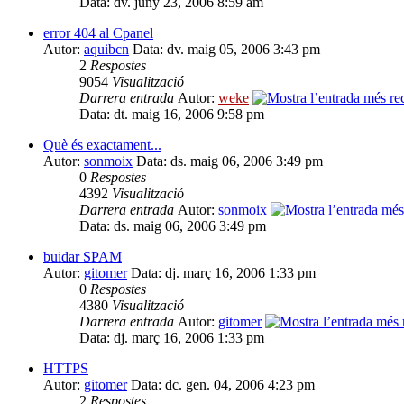
Data: dv. juny 23, 2006 8:59 am
error 404 al Cpanel
Autor:
aquibcn
Data: dv. maig 05, 2006 3:43 pm
2
Respostes
9054
Visualització
Darrera entrada
Autor:
weke
Data: dt. maig 16, 2006 9:58 pm
Què és exactament...
Autor:
sonmoix
Data: ds. maig 06, 2006 3:49 pm
0
Respostes
4392
Visualització
Darrera entrada
Autor:
sonmoix
Data: ds. maig 06, 2006 3:49 pm
buidar SPAM
Autor:
gitomer
Data: dj. març 16, 2006 1:33 pm
0
Respostes
4380
Visualització
Darrera entrada
Autor:
gitomer
Data: dj. març 16, 2006 1:33 pm
HTTPS
Autor:
gitomer
Data: dc. gen. 04, 2006 4:23 pm
2
Respostes