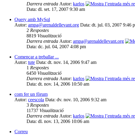
Darrera entrada
Autor:
karlos
Data: dl. set. 17, 2007 9:30 am
Query amb MySql
Autor:
ampa@arenaldellevant.org
Data: dt. jul. 03, 2007 9:46 
2
Respostes
8819
Visualització
Darrera entrada
Autor:
ampa@arenaldellevant.org
Data: dc. jul. 04, 2007 4:08 pm
Començar a treballar ...
Autor:
tute
Data: dt. nov. 14, 2006 9:47 am
1
Respostes
6450
Visualització
Darrera entrada
Autor:
karlos
Data: dt. nov. 14, 2006 10:50 am
com fer un fòrum
Autor:
ceescola
Data: dv. nov. 10, 2006 9:32 am
3
Respostes
11737
Visualització
Darrera entrada
Autor:
karlos
Data: dl. nov. 13, 2006 10:06 am
Correu