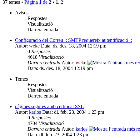
37 temes •
Pàgina
1
de
2
•
1
,
2
Avisos
Respostes
Visualització
Darrera entrada
Configuració del Correu :: SMTP requereix autentificació ::
Autor:
weke
Data: ds. des. 18, 2004 12:19 pm
0
Respostes
4618
Visualització
Darrera entrada
Autor:
weke
Data: ds. des. 18, 2004 12:19 pm
Temes
Respostes
Visualització
Darrera entrada
pàgines segures amb certificat SSL
Autor:
karlos
Data: dl. feb. 23, 2004 1:23 pm
0
Respostes
4704
Visualització
Darrera entrada
Autor:
karlos
Data: dl. feb. 23, 2004 1:23 pm