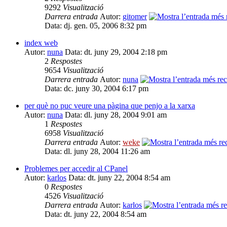
9292
Visualització
Darrera entrada
Autor:
gitomer
Data: dj. gen. 05, 2006 8:32 pm
index web
Autor:
nuna
Data: dt. juny 29, 2004 2:18 pm
2
Respostes
9654
Visualització
Darrera entrada
Autor:
nuna
Data: dc. juny 30, 2004 6:17 pm
per què no puc veure una pàgina que penjo a la xarxa
Autor:
nuna
Data: dl. juny 28, 2004 9:01 am
1
Respostes
6958
Visualització
Darrera entrada
Autor:
weke
Data: dl. juny 28, 2004 11:26 am
Problemes per accedir al CPanel
Autor:
karlos
Data: dt. juny 22, 2004 8:54 am
0
Respostes
4526
Visualització
Darrera entrada
Autor:
karlos
Data: dt. juny 22, 2004 8:54 am