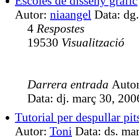
Escoles de disseny gràfic
Autor:
niaangel
Data: dg.
4
Respostes
19530
Visualització
Darrera entrada
Auto
Data: dj. març 30, 20
Tutorial per despullar p
Autor:
Toni
Data: ds. ma