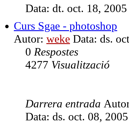
Data: dt. oct. 18, 200
Curs Sgae - photoshop
Autor:
weke
Data: ds. oc
0
Respostes
4277
Visualització
Darrera entrada
Auto
Data: ds. oct. 08, 200