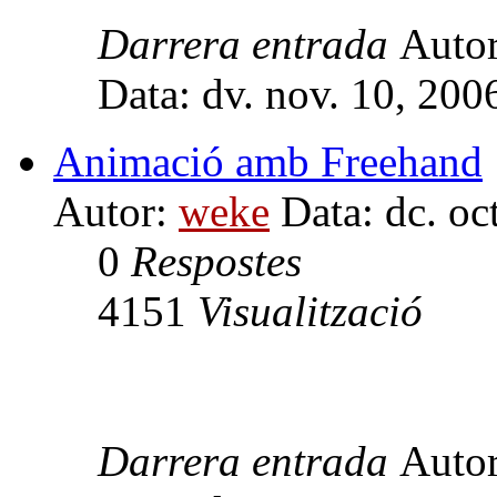
Darrera entrada
Auto
Data: dv. nov. 10, 20
Animació amb Freehand
Autor:
weke
Data: dc. oc
0
Respostes
4151
Visualització
Darrera entrada
Auto