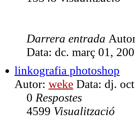
Darrera entrada
Auto
Data: dc. març 01, 20
linkografia photoshop
Autor:
weke
Data: dj. oc
0
Respostes
4599
Visualització