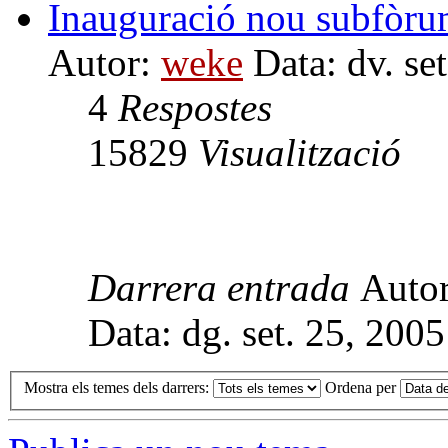
Inauguració nou subfòr
Autor:
weke
Data: dv. se
4
Respostes
15829
Visualització
Darrera entrada
Auto
Data: dg. set. 25, 200
Mostra els temes dels darrers:
Ordena per