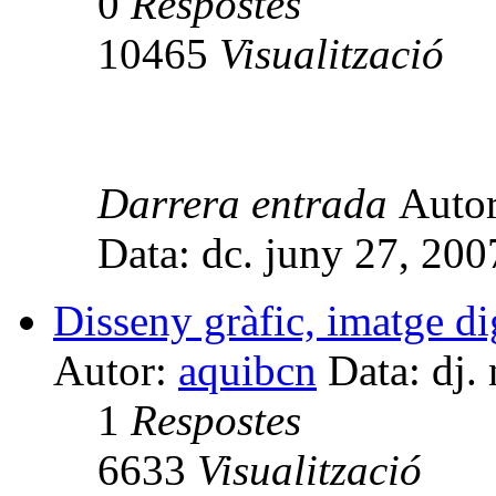
0
Respostes
10465
Visualització
Darrera entrada
Auto
Data: dc. juny 27, 20
Disseny gràfic, imatge dig
Autor:
aquibcn
Data: dj.
1
Respostes
6633
Visualització