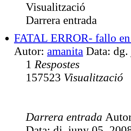
Visualització
Darrera entrada
FATAL ERROR- fallo en 
Autor:
amanita
Data: dg.
1
Respostes
157523
Visualització
Darrera entrada
Auto
Data: dj. juny 05, 200