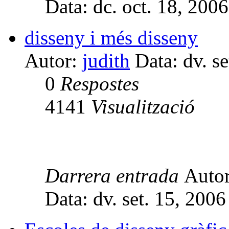
Data: dc. oct. 18, 200
disseny i més disseny
Autor:
judith
Data: dv. s
0
Respostes
4141
Visualització
Darrera entrada
Auto
Data: dv. set. 15, 200