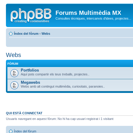
Forums Multimèdia MX
Consultes tècniques, intercanvis d'idees, projectes...
Índex del fòrum
‹
Webs
Webs
FÒRUM
Portfolios
Aquí pots compartir els teus treballs, projectes..
Megawebs
Webs amb alt contingut multimèdia, curiositats, paranoies..
QUI ESTÀ CONNECTAT
Usuaris navegant en aquest fòrum: No hi ha cap usuari registrat i 1 visitant
Índex del fòrum