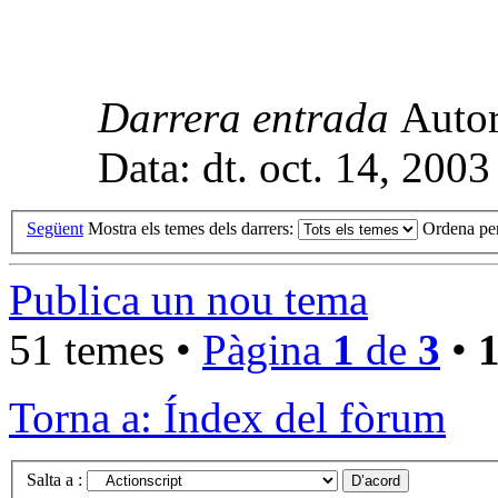
Darrera entrada
Auto
Data: dt. oct. 14, 200
Següent
Mostra els temes dels darrers:
Ordena pe
Publica un nou tema
51 temes •
Pàgina
1
de
3
•
Torna a: Índex del fòrum
Salta a :