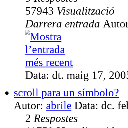
57943
Visualització
Darrera entrada
Auto
Data: dt. maig 17, 20
scroll para un símbolo?
Autor:
abrile
Data: dc. f
2
Respostes