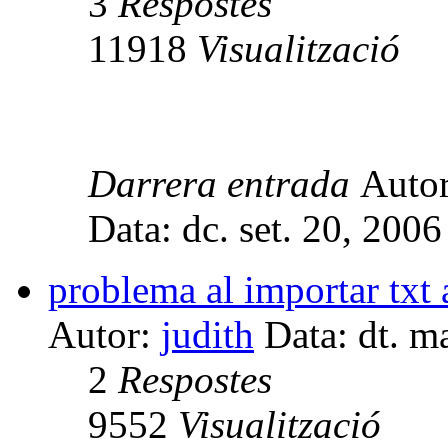
3
Respostes
11918
Visualització
Darrera entrada
Auto
Data: dc. set. 20, 200
problema al importar txt a
Autor:
judith
Data: dt. m
2
Respostes
9552
Visualització