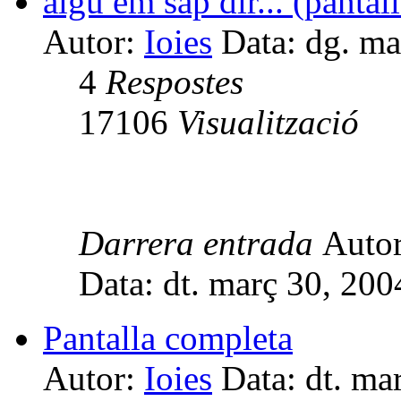
algú em sap dir... (pantal
Autor:
Ioies
Data: dg. ma
4
Respostes
17106
Visualització
Darrera entrada
Auto
Data: dt. març 30, 20
Pantalla completa
Autor:
Ioies
Data: dt. ma