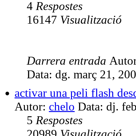
4
Respostes
16147
Visualització
Darrera entrada
Auto
Data: dg. març 21, 20
activar una peli flash de
Autor:
chelo
Data: dj. fe
5
Respostes
20989
Visualització