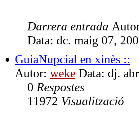
Darrera entrada
Auto
Data: dc. maig 07, 20
GuiaNupcial en xinès ::
Autor:
weke
Data: dj. ab
0
Respostes
11972
Visualització