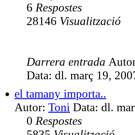
6
Respostes
28146
Visualització
Darrera entrada
Auto
Data: dl. març 19, 20
el tamany importa..
Autor:
Toni
Data: dl. ma
0
Respostes
5835
Visualització