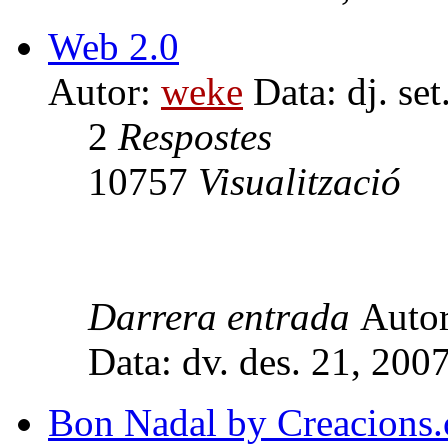
Web 2.0
Autor:
weke
Data: dj. se
2
Respostes
10757
Visualització
Darrera entrada
Auto
Data: dv. des. 21, 200
Bon Nadal by Creacions