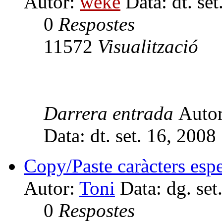
Autor:
weke
Data: dt. se
0
Respostes
11572
Visualització
Darrera entrada
Auto
Data: dt. set. 16, 200
Copy/Paste caràcters espe
Autor:
Toni
Data: dg. set
0
Respostes