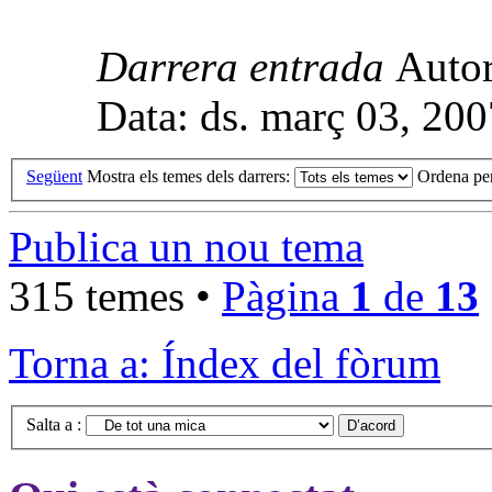
Darrera entrada
Auto
Data: ds. març 03, 20
Següent
Mostra els temes dels darrers:
Ordena pe
Publica un nou tema
315 temes •
Pàgina
1
de
13
Torna a: Índex del fòrum
Salta a :