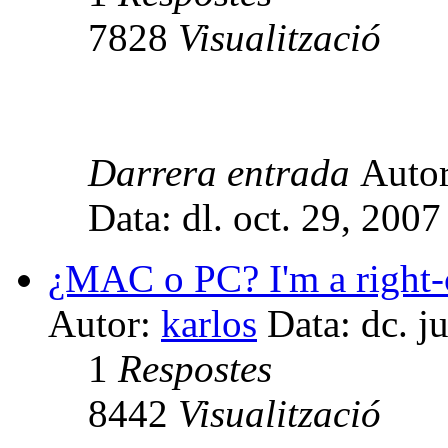
7828
Visualització
Darrera entrada
Auto
Data: dl. oct. 29, 200
¿MAC o PC? I'm a right-c
Autor:
karlos
Data: dc. j
1
Respostes
8442
Visualització