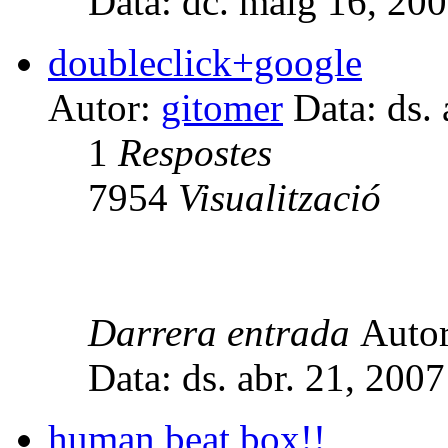
Data: dc. maig 16, 20
doubleclick+google
Autor:
gitomer
Data: ds. 
1
Respostes
7954
Visualització
Darrera entrada
Auto
Data: ds. abr. 21, 200
human beat box!!