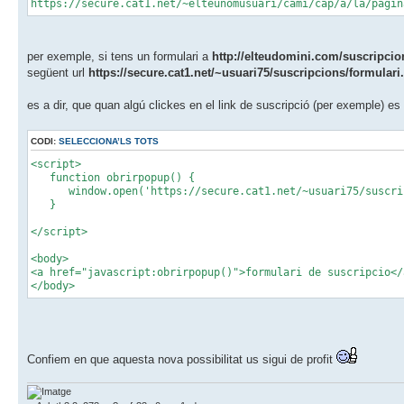
https://secure.cat1.net/~elteunomusuari/cami/cap/a/la/pagin
per exemple, si tens un formulari a
http://elteudomini.com/suscripcio
següent url
https://secure.cat1.net/~usuari75/suscripcions/formulari
es a dir, que quan algú clickes en el link de suscripció (per exemple) es p
CODI:
SELECCIONA’LS TOTS
<script>
function obrirpopup() {
window.open('https://secure.cat1.net/~usuari75/suscripc
}
</script>
<body>
<a href="javascript:obrirpopup()">formulari de suscripcio</
</body>
Confiem en que aquesta nova possibilitat us sigui de profit