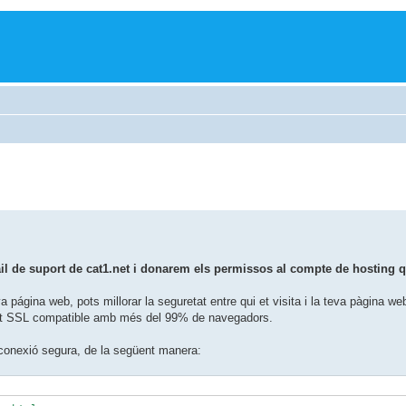
ail de suport de cat1.net i donarem els permissos al compte de hosting 
a página web, pots millorar la seguretat entre qui et visita i la teva pàgina w
ificat SSL compatible amb més del 99% de navegadors.
la conexió segura, de la següent manera: