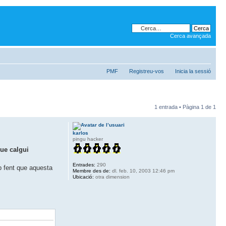
Cerca avançada
PMF
Registreu-vos
Inicia la sessió
1 entrada • Pàgina
1
de
1
karlos
pingu hacker
que calgui
Entrades:
290
eb fent que aquesta
Membre des de:
dl. feb. 10, 2003 12:46 pm
Ubicació:
otra dimension