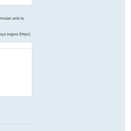
ormulari amb la
reça segura (https).