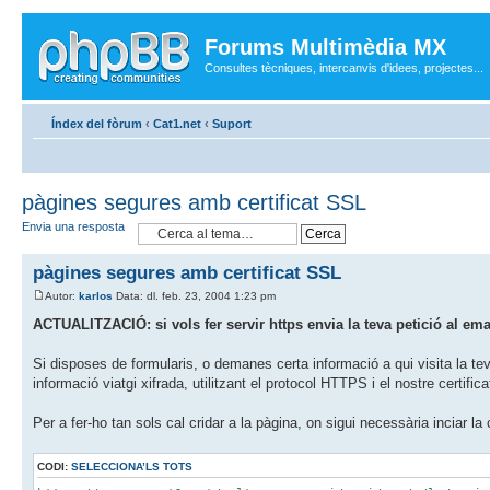
Forums Multimèdia MX
Consultes tècniques, intercanvis d'idees, projectes...
Índex del fòrum
‹
Cat1.net
‹
Suport
pàgines segures amb certificat SSL
Envia una resposta
pàgines segures amb certificat SSL
Autor:
karlos
Data: dl. feb. 23, 2004 1:23 pm
ACTUALITZACIÓ: si vols fer servir https envia la teva petició al em
Si disposes de formularis, o demanes certa informació a qui visita la tev
informació viatgi xifrada, utilitzant el protocol HTTPS i el nostre cert
Per a fer-ho tan sols cal cridar a la pàgina, on sigui necessària inciar 
CODI:
SELECCIONA’LS TOTS