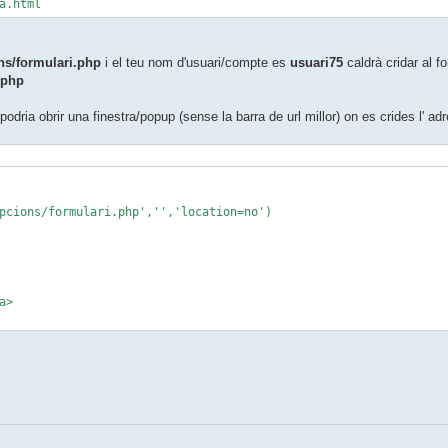
a.html
ns/formulari.php
i el teu nom d'usuari/compte es
usuari75
caldrà cridar al f
.php
odria obrir una finestra/popup (sense la barra de url millor) on es crides l' ad
ions/formulari.php','','location=no')
a>