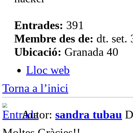
Entrades:
391
Membre des de:
dt. set.
Ubicació:
Granada 40
Lloc web
Torna a l’inici
Autor:
sandra tubau
Da
Moltes Gràcies!!