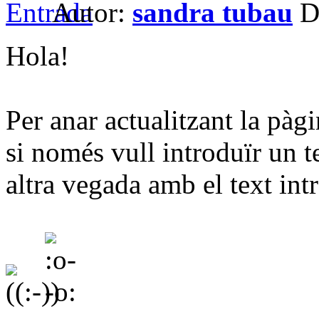
Autor:
sandra tubau
Da
Hola!
Per anar actualitzant la pàg
si només vull introduïr un t
altra vegada amb el text int