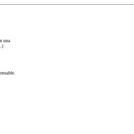
im una
…)
onsable.