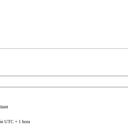
itant
són UTC + 1 hora