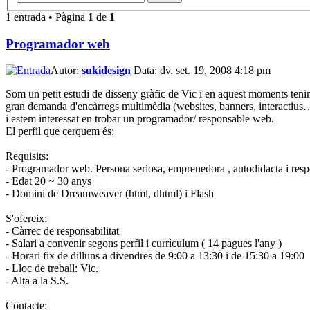
1 entrada • Pàgina
1
de
1
Programador web
Autor:
sukidesign
Data: dv. set. 19, 2008 4:18 pm
Som un petit estudi de disseny gràfic de Vic i en aquest moments ten
gran demanda d'encàrregs multimèdia (websites, banners, interactius
i estem interessat en trobar un programador/ responsable web.
El perfil que cerquem és:
Requisits:
- Programador web. Persona seriosa, emprenedora , autodidacta i resp
- Edat 20 ~ 30 anys
- Domini de Dreamweaver (html, dhtml) i Flash
S'ofereix:
- Càrrec de responsabilitat
- Salari a convenir segons perfil i currículum ( 14 pagues l'any )
- Horari fix de dilluns a divendres de 9:00 a 13:30 i de 15:30 a 19:00
- Lloc de treball: Vic.
- Alta a la S.S.
Contacte: