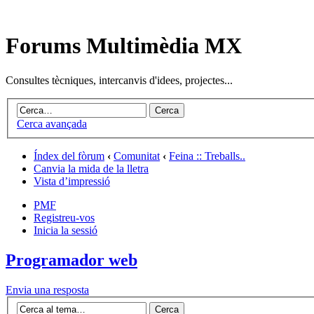
Forums Multimèdia MX
Consultes tècniques, intercanvis d'idees, projectes...
Cerca avançada
Índex del fòrum
‹
Comunitat
‹
Feina :: Treballs..
Canvia la mida de la lletra
Vista d’impressió
PMF
Registreu-vos
Inicia la sessió
Programador web
Envia una resposta