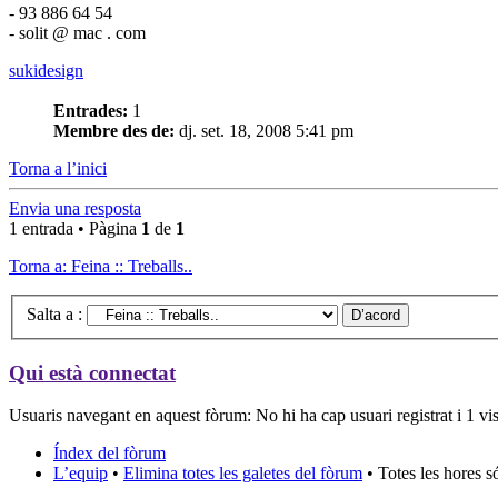
- 93 886 64 54
- solit @ mac . com
sukidesign
Entrades:
1
Membre des de:
dj. set. 18, 2008 5:41 pm
Torna a l’inici
Envia una resposta
1 entrada • Pàgina
1
de
1
Torna a: Feina :: Treballs..
Salta a :
Qui està connectat
Usuaris navegant en aquest fòrum: No hi ha cap usuari registrat i 1 vis
Índex del fòrum
L’equip
•
Elimina totes les galetes del fòrum
• Totes les hores 