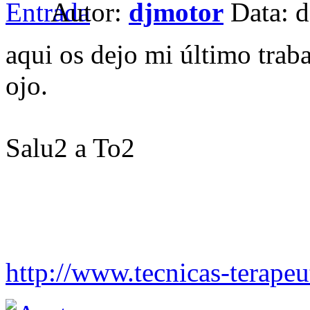
Autor:
djmotor
Data: d
aqui os dejo mi último traba
ojo.
Salu2 a To2
http://www.tecnicas-terape