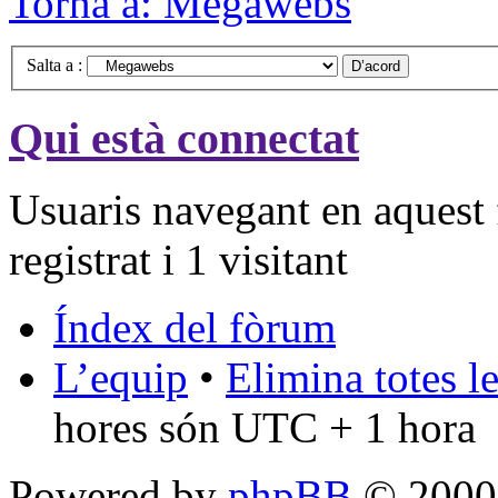
Torna a: Megawebs
Salta a :
Qui està connectat
Usuaris navegant en aquest 
registrat i 1 visitant
Índex del fòrum
L’equip
•
Elimina totes l
hores són UTC + 1 hora
Powered by
phpBB
© 2000,